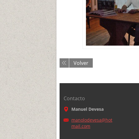
Volver
Contacto
Manuel Devesa
manolode
vesa@hot
mail.com