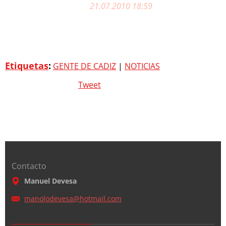
21.07.2010 18:59
Etiquetas
:
GENTE DE CADIZ
|
NOTICIAS
Tweet
Contacto
Manuel Devesa
manolode
vesa@hot
mail.com