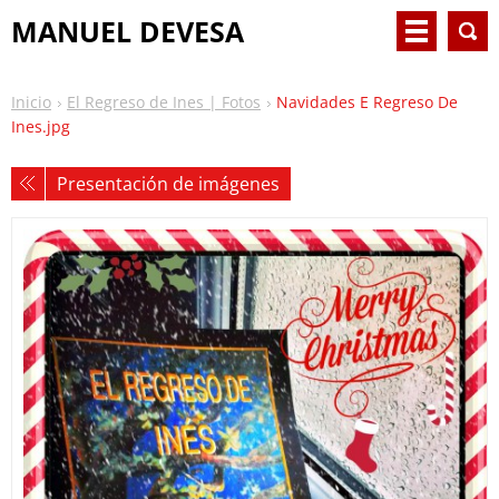
MANUEL DEVESA
Inicio
El Regreso de Ines | Fotos
Navidades E Regreso De
Ines.jpg
Presentación de imágenes