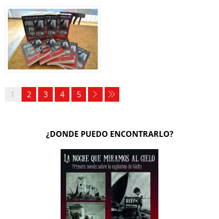
1
2
3
4
5
¿DONDE PUEDO ENCONTRARLO?