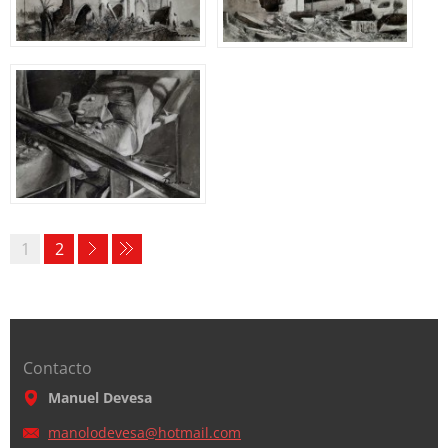
1
2
Contacto
Manuel Devesa
manolode
vesa@hot
mail.com