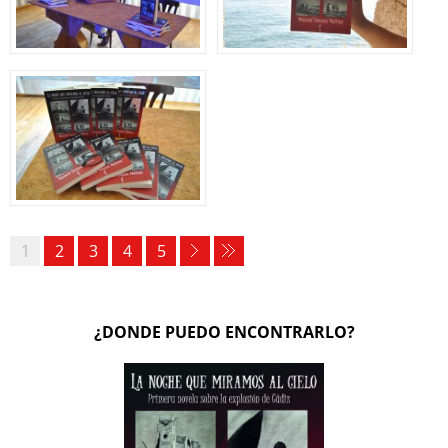
1
2
3
4
5
¿DONDE PUEDO ENCONTRARLO?