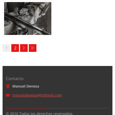
1
2
Contacto
Manuel Devesa
manolode
vesa@hot
mail.com
© 2010 Todos los derechos reservados.