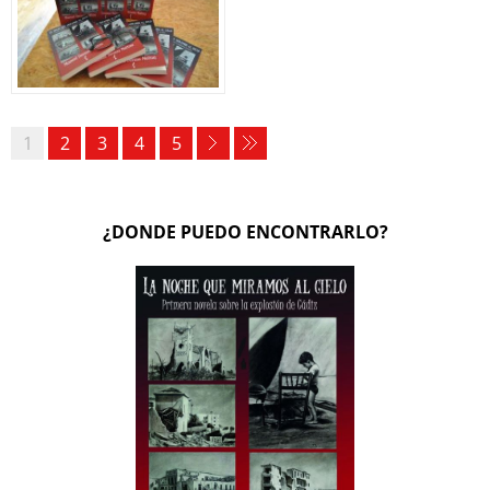
1
2
3
4
5
¿DONDE PUEDO ENCONTRARLO?