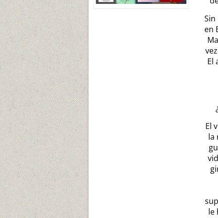
de
Sin
en 
Ma
vez
El
El 
la
gu
vi
gi
sup
le