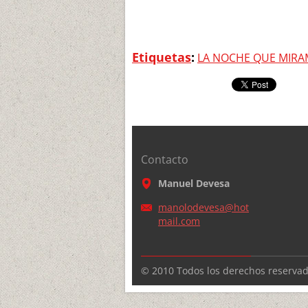
Etiquetas
:
LA NOCHE QUE MIRA
Contacto
Manuel Devesa
manolode
vesa@hot
mail.com
© 2010 Todos los derechos reservad