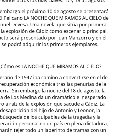
 varios actos los días claves: 17 y 18 dE agosto.
 embargo el próximo 10 de agosto se presentará
El Pelicano LA NOCHE QUE MIRAMOS AL CIELO de
nuel Devesa. Una novela que sitúa por primera
 la explosión de Cádiz como escenario principal.
 acto será presentado por Juan Manzorro y en él
se podrá adquirir los primeros ejemplares.
¿Cómo es LA NOCHE QUE MIRAMOS AL CIELO?
verano de 1947 iba camino a convertirse en el de
 recuperación económica tras las penurias de la
erra. Sin embargo la noche del 18 de agosto, la
da de Los Medina da un dramático e inesperado
ro a raíz de la explosión que sacude a Cádiz. La
desaparición del hijo de Antonio y Leonor, la
búsqueda de los culpables de la tragedia y la
eración personal en un país en plena dictadura,
 harán tejer todo un laberinto de tramas con un