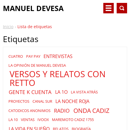
MANUEL DEVESA
Inicio
Lista de etiquetas
Etiquetas
ENTREVISTAS
CUATRO
PAY PAY
LA OPINIÓN DE MANUEL DEVESA
VERSOS Y RELATOS CON
RETTO
GENTE K CUENTA
LA 1O
LA VISTA ATRÁS
LA NOCHE ROJA
PROYECTOS
CANAL SUR
ONDA CADIZ
RADIO
CATODICOS ANONIMOS
LA 10
VENTAS
IVOOX
MAREMOTO CADIZ 1755
LA VIDA EN SUEÑO
RELATOS
BIOGRAFÍA