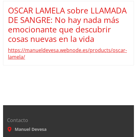
OSCAR LAMELA sobre LLAMADA
DE SANGRE: No hay nada más
emocionante que descubrir
cosas nuevas en la vida
https://manueldevesa.webnode.es/products/oscar-
lamela/
Contacto
Manuel Devesa