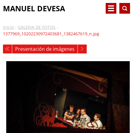
MANUEL DEVESA
Inicio
GALERIA DE FOTOS
1377969_10202230972403681_1382467619_n.jpg
Presentación de imágenes