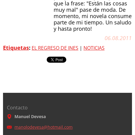
que la frase: "Están las cosas
muy mal" pase de moda. De
momento, mi novela consume
parte de mi tiempo. Un saludo
y hasta pronto!
06.08.2011
Etiquetas
:
EL REGRESO DE INES
|
NOTICIAS
Contacto
Manuel Devesa
manolode
vesa@hot
mail.com