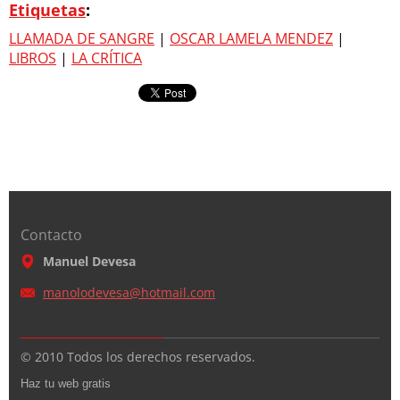
Etiquetas
:
LLAMADA DE SANGRE
|
OSCAR LAMELA MENDEZ
|
LIBROS
|
LA CRÍTICA
Contacto
Manuel Devesa
manolode
vesa@hot
mail.com
© 2010 Todos los derechos reservados.
Haz tu web gratis